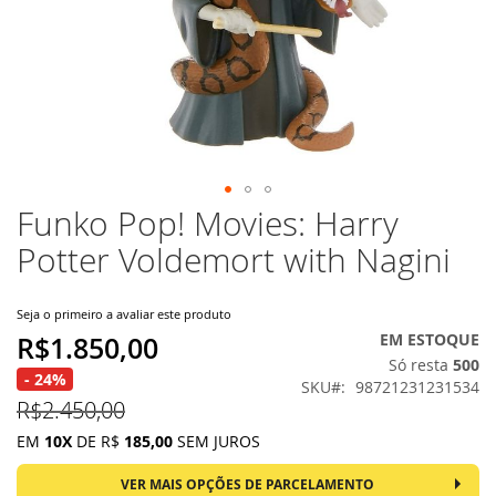
Funko Pop! Movies: Harry
Saltar
para
Potter Voldemort with Nagini
o
início
da
Seja o primeiro a avaliar este produto
Galeria
EM ESTOQUE
R$1.850,00
de
Só resta
500
imagens
- 24%
SKU
98721231231534
R$2.450,00
EM
10X
DE R$
185,00
SEM JUROS
VER MAIS OPÇÕES DE PARCELAMENTO